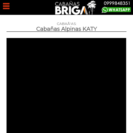
CABAÃ‘AS:
Cabañas Alpinas KATY