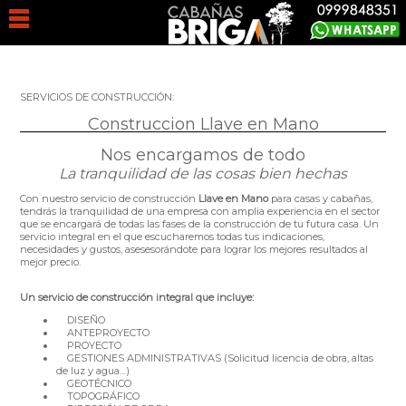
SERVICIOS DE CONSTRUCCIÓN:
Construccion Llave en Mano
Nos encargamos de todo
La tranquilidad de las cosas bien hechas
Con nuestro servicio de construcción
Llave en Mano
para casas y cabañas,
tendrás la tranquilidad de una empresa con amplia experiencia en el sector
que se encargará de todas las fases de la construcción de tu futura casa. Un
servicio integral en el que escucharemos todas tus indicaciones,
necesidades y gustos, asesesorándote para lograr los mejores resultados al
mejor precio.
Un servicio de construcción integral que incluye:
DISEÑO
ANTEPROYECTO
PROYECTO
GESTIONES ADMINISTRATIVAS (Solicitud licencia de obra, altas
de luz y agua…)
GEOTÉCNICO
TOPOGRÁFICO