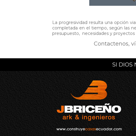
La progresividad resulta una opción viab
completada en el tiempo, según las nec
presupuesto, necesidades y proyectos 
Contactenos, v
SI DIOS