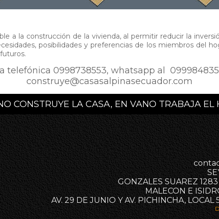
le a la construcción de la vivienda, al permitir reducir la inversi
esidades, posibilidades y preferencias de los miembros del ho
futuros.
ía telefónica 0998738553, whatsapp al 0999848351
construye@casasalpinasecuador.com
 NO CONSTRUYE LA CASA, EN VANO TRABAJA E
conta
SE
GONZALES SUAREZ 1283
MALECON E ISIDR
AV. 29 DE JUNIO Y AV. PICHINCHA, LOCAL 
D