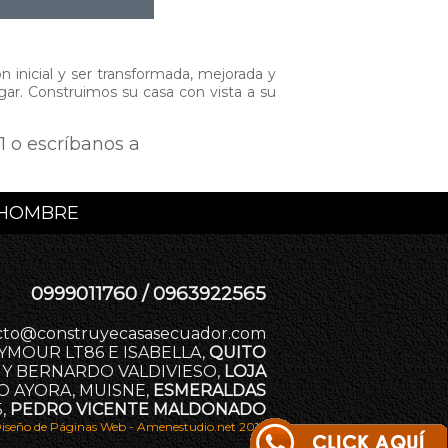
ón inicial y ser transformada, mejorada y
gar. Construimos su casa con vista a su
 o escríbanos a
L HOMBRE
0999011760 / 0963922565
cto@construyecasasecuador.com
YMOUR LT86 E ISABELLA,
QUITO
 Y BERNARDO VALDIVIESO,
LOJA
O AYORA, MUISNE,
ESMERALDAS
5,
PEDRO VICENTE MALDONADO
iseño de Páginas Web - Amenestudio.net 2019