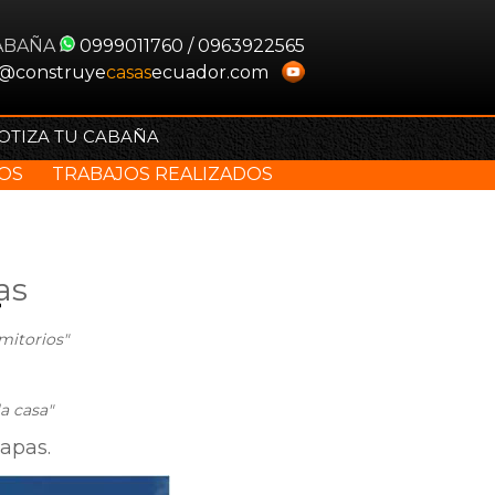
ABAÑA
0999011760 / 0963922565
o@construye
casas
ecuador.com
OTIZA TU CABAÑA
IOS
TRABAJOS REALIZADOS
as
mitorios"
a casa"
apas.