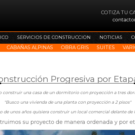
COTIZA TU C
contact
ICO
SERVICIOS DE CONSTRUCCION
NOTICIAS
C
CABAÑAS ALPINAS
OBRA GRIS
SUITES
VAR
onstrucción Progresiva por Etap
o construir una casa de un dormitorio con proyección a tres dor
"Busco una vivienda de una planta con proyección a 2 pisos"
o de unos años quisiera construir un local comercial delante de l
truimos su proyecto de manera ordenada y por et