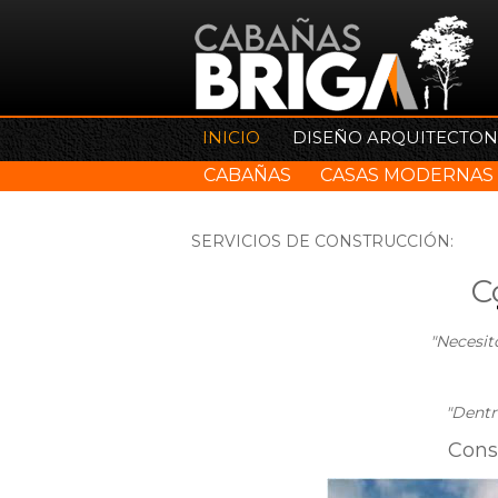
INICIO
DISEÑO ARQUITECTON
CABAÑAS
CASAS MODERNAS
SERVICIOS DE CONSTRUCCIÓN:
C
"Necesit
"Dentr
Cons